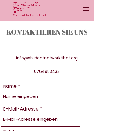
སློབ་མའི་དྲ་བ་བོད་
ལྗོངས།
Student Network Tibet
KONTAKTIEREN SIE UNS
info@studentnetworktibet.org
0764953433
Name
E-Mail-Adresse