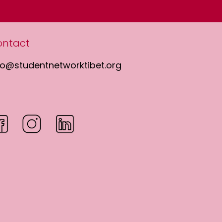
ontact
fo@studentnetworktibet.org