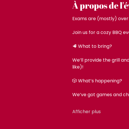
À propos de l
Exams are (mostly) over –
Join us for a cozy BBQ ev
🥩 What to bring?
We’ll provide the grill a
like)!
🎲 What’s happening?
We’ve got games and chill
Afficher plus