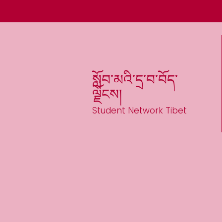
སློབ་མའི་དྲ་བ་བོད་
ལྗོངས།
Student Network Tibet