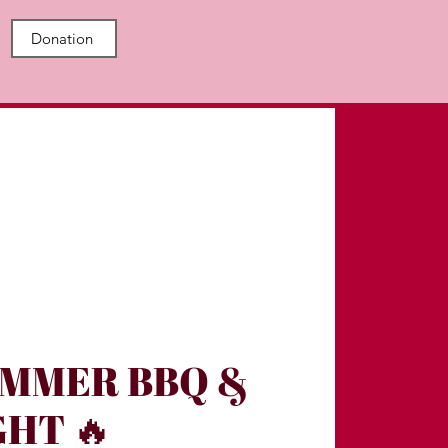
Donation
UMMER BBQ &
HT 🔥