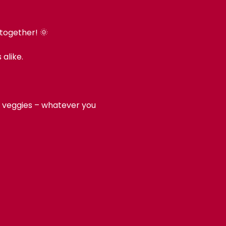
 together! 🌞
alike.
d, veggies – whatever you 