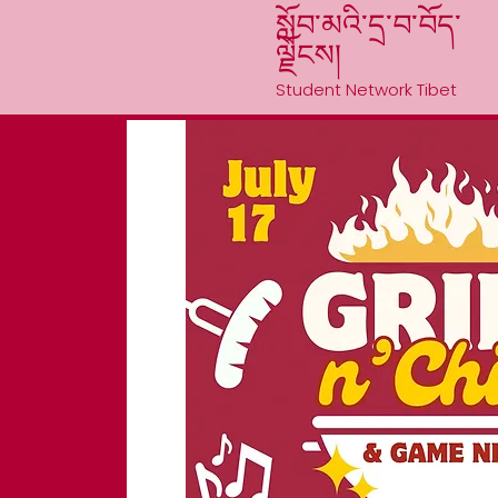
སློབ་མའི་དྲ་བ་བོད་
ལྗོངས།
Student Network Tibet