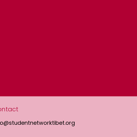
ontact
fo@studentnetworktibet.org