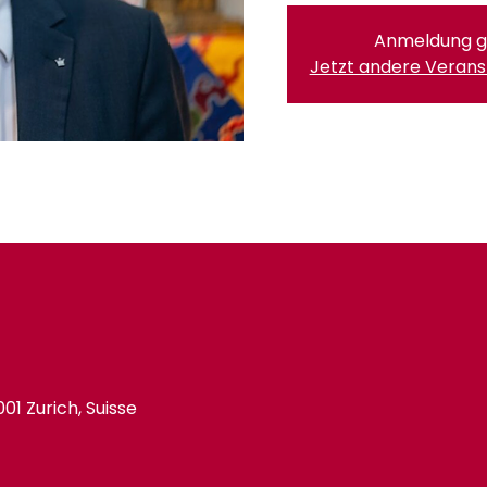
Anmeldung g
Jetzt andere Veran
01 Zurich, Suisse