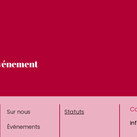
événement
C
Sur nous
Statuts
in
Événements