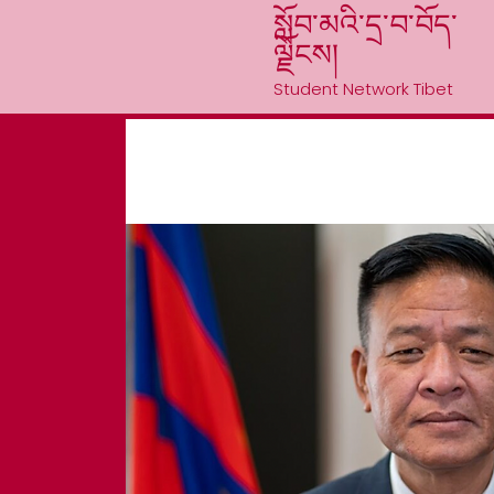
སློབ་མའི་དྲ་བ་བོད་
ལྗོངས།
Student Network Tibet