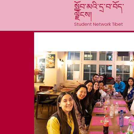
སློབ་མའི་དྲ་བ་བོད་
ལྗོངས།
Student Network Tibet