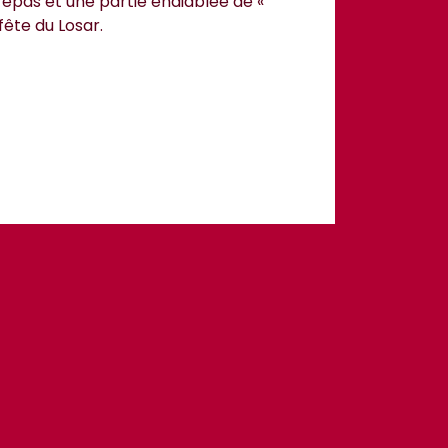
 repas et une partie endiablée de «
fête du Losar.