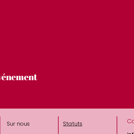
événement
C
Sur nous
Statuts