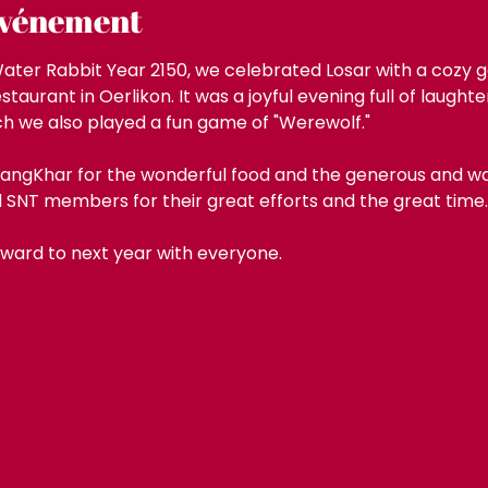
'événement
ater Rabbit Year 2150, we celebrated Losar with a cozy g
aurant in Oerlikon. It was a joyful evening full of laught
ch we also played a fun game of "Werewolf." 
angKhar for the wonderful food and the generous and war
l SNT members for their great efforts and the great time.
rward to next year with everyone. 