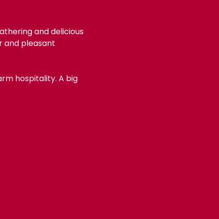
athering and delicious 
er and pleasant 
m hospitality. A big 
 