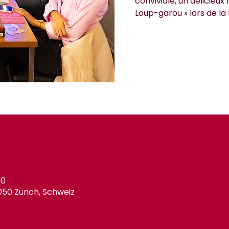
conviviale, un délicieux
Loup-garou » lors de la 
00
050 Zürich, Schweiz