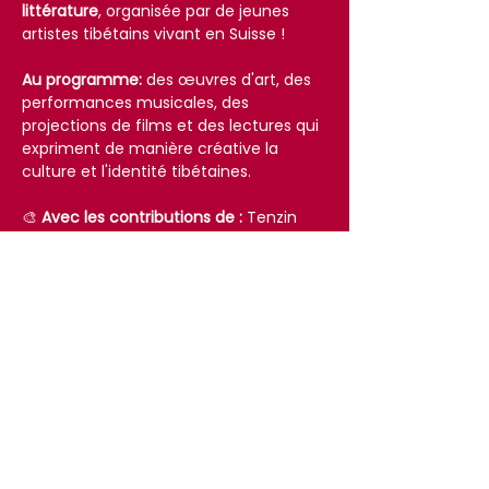
littérature
, organisée par de jeunes 
artistes tibétains vivant en Suisse !
Au programme:
 des œuvres d'art, des 
performances musicales, des 
projections de films et des lectures qui 
expriment de manière créative la 
culture et l'identité tibétaines.
🎨 
Avec les contributions de :
 Tenzin 
Siegfried · Yangdon Nesar · Nikita 
Phurpu · Tenzin Muster & Nils Callmar · 
Lhanzom Lhasam · Choezin 
Shitsetsang · Migmar Dolma · Padme 
Gyetsa & Uma Gyetsa
Afficher plus