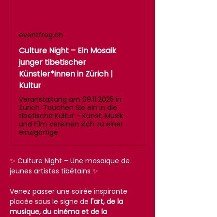
eventfrog.ch
Culture Night – Ein Mosaik
junger tibetischer
Künstler*innen in Zürich |
Kultur
Veranstaltung am 09.11.2025 in
Zürich. Tauchen Sie ein in die
tibetische Kultur – Kunst, Musik
und Film vereinen sich zu einer
einzigartige
✨ Culture Night – Une mosaïque de 
jeunes artistes tibétains ✨
Venez passer une soirée inspirante 
placée sous le signe de 
l'art, de la 
musique, du cinéma et de la 